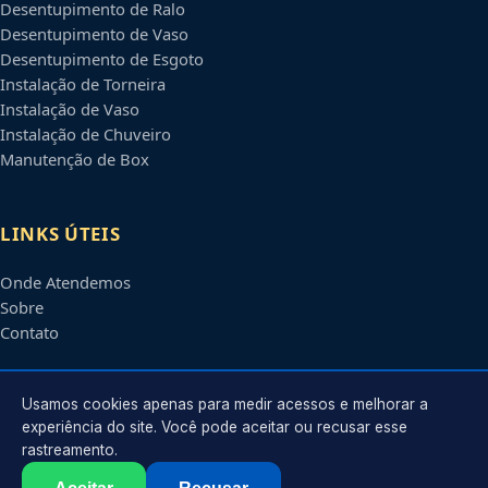
Desentupimento de Ralo
Desentupimento de Vaso
Desentupimento de Esgoto
Instalação de Torneira
Instalação de Vaso
Instalação de Chuveiro
Manutenção de Box
LINKS ÚTEIS
Onde Atendemos
Sobre
Contato
CONTATO
Usamos cookies apenas para medir acessos e melhorar a
experiência do site. Você pode aceitar ou recusar esse
rastreamento.
Atendimento em
Ponta Grossa
-
PR
e regiões parceiras
contato@encanadorempontagrossa.com.br