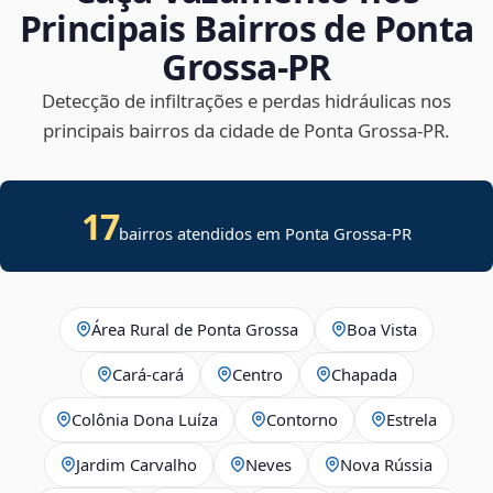
Principais Bairros de Ponta
Grossa‑PR
Detecção de infiltrações e perdas hidráulicas nos
principais bairros da cidade de Ponta Grossa‑PR.
17
bairros atendidos em Ponta Grossa-PR
Área Rural de Ponta Grossa
Boa Vista
Cará-cará
Centro
Chapada
Colônia Dona Luíza
Contorno
Estrela
Jardim Carvalho
Neves
Nova Rússia