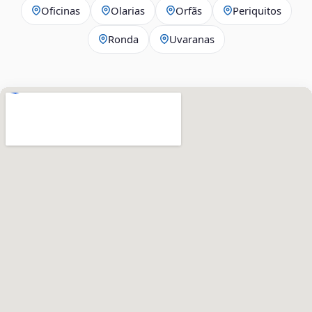
Oficinas
Olarias
Orfãs
Periquitos
Ronda
Uvaranas