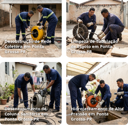
Desobstrução de Rede
Limpeza de Tubulação
Coletora em Ponta
de Esgoto em Ponta
Grossa‑PR
Grossa‑PR
Desentupimento de
Hidrojateamento de Alta
Coluna Sanitária em
Pressão em Ponta
Ponta Grossa‑PR
Grossa‑PR