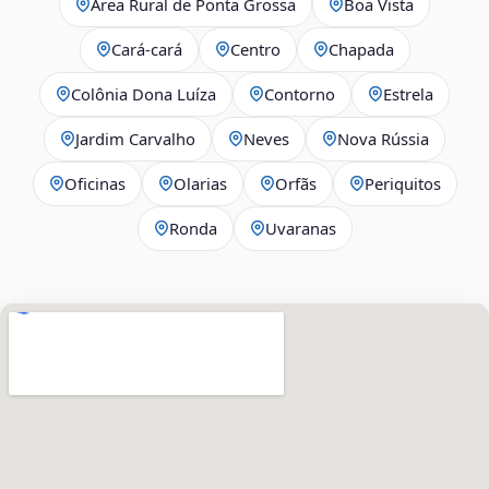
Área Rural de Ponta Grossa
Boa Vista
Cará-cará
Centro
Chapada
Colônia Dona Luíza
Contorno
Estrela
Jardim Carvalho
Neves
Nova Rússia
Oficinas
Olarias
Orfãs
Periquitos
Ronda
Uvaranas