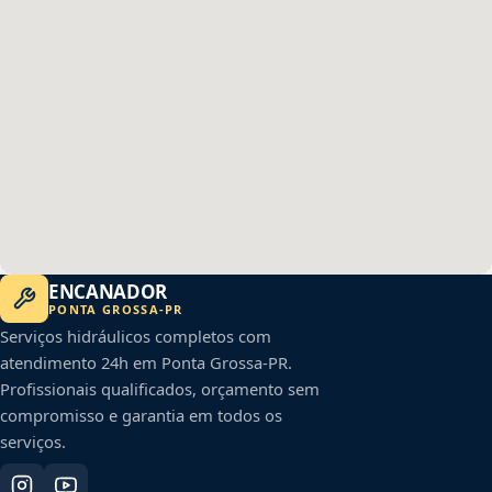
ENCANADOR
PONTA GROSSA
-
PR
Serviços hidráulicos completos com
atendimento 24h em
Ponta Grossa
-
PR
.
Profissionais qualificados, orçamento sem
compromisso e garantia em todos os
serviços.