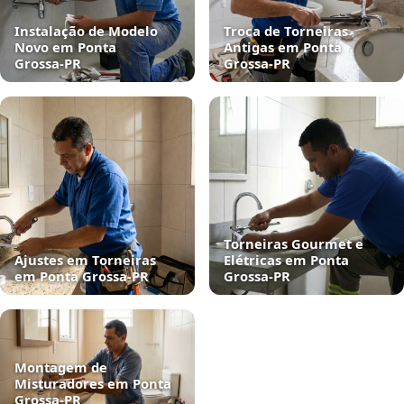
Instalação de Modelo
Troca de Torneiras
Novo em Ponta
Antigas em Ponta
Grossa‑PR
Grossa‑PR
Torneiras Gourmet e
Ajustes em Torneiras
Elétricas em Ponta
em Ponta Grossa‑PR
Grossa‑PR
Montagem de
Misturadores em Ponta
Grossa‑PR