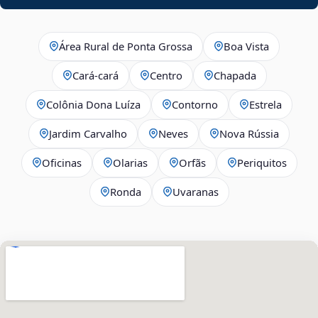
Área Rural de Ponta Grossa
Boa Vista
Cará-cará
Centro
Chapada
Colônia Dona Luíza
Contorno
Estrela
Jardim Carvalho
Neves
Nova Rússia
Oficinas
Olarias
Orfãs
Periquitos
Ronda
Uvaranas