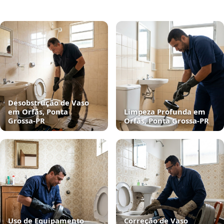
Desobstrução de Vaso
em Orfãs, Ponta
Limpeza Profunda em
Grossa‑PR
Orfãs, Ponta Grossa‑PR
Uso de Equipamento
Correção de Vaso