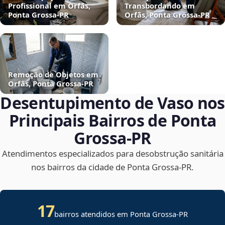
Profissional em Orfãs,
Transbordando em
Ponta Grossa‑PR
Orfãs, Ponta Grossa‑PR
Remoção de Objetos em
Orfãs, Ponta Grossa‑PR
Desentupimento de Vaso nos
Principais Bairros de Ponta
Grossa‑PR
Atendimentos especializados para desobstrução sanitária
nos bairros da cidade de Ponta Grossa‑PR.
17
bairros atendidos em Ponta Grossa-PR