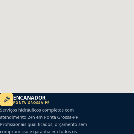
ENCANADOR
PONTA GROSSA
-
PR
Serviços hidráulicos completos com
atendimento 24h em
Ponta Grossa
-
PR
.
Profissionais qualificados, orçamento sem
compromisso e garantia em todos os