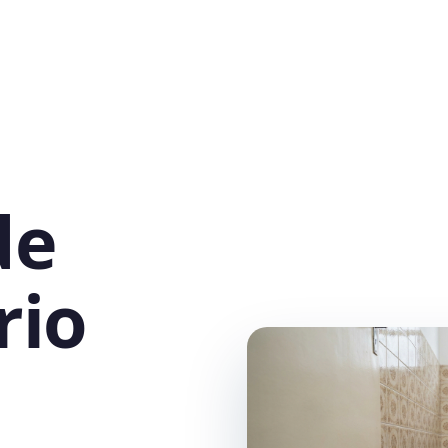
de
rio