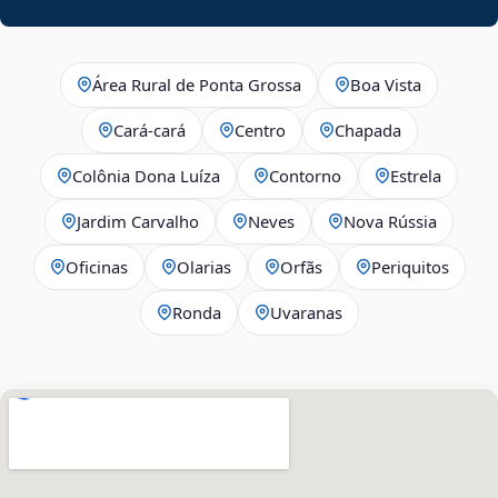
Área Rural de Ponta Grossa
Boa Vista
Cará-cará
Centro
Chapada
Colônia Dona Luíza
Contorno
Estrela
Jardim Carvalho
Neves
Nova Rússia
Oficinas
Olarias
Orfãs
Periquitos
Ronda
Uvaranas