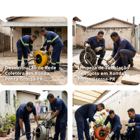
Desobstrução de Rede
Limpeza de Tubulação
Coletora em Ronda,
de Esgoto em Ronda,
Ponta Grossa‑PR
Ponta Grossa‑PR