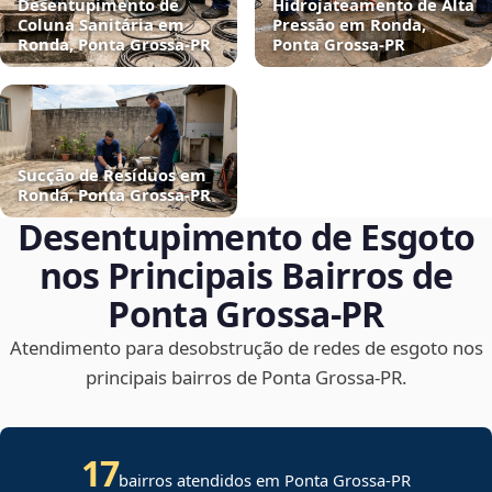
Desentupimento de
Hidrojateamento de Alta
Coluna Sanitária em
Pressão em Ronda,
Ronda, Ponta Grossa‑PR
Ponta Grossa‑PR
Sucção de Resíduos em
Ronda, Ponta Grossa‑PR
Desentupimento de Esgoto
nos Principais Bairros de
Ponta Grossa‑PR
Atendimento para desobstrução de redes de esgoto nos
principais bairros de Ponta Grossa‑PR.
17
bairros atendidos em Ponta Grossa-PR