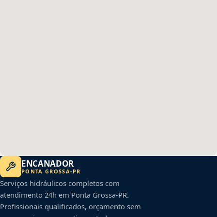
ENCANADOR
PONTA GROSSA
-
PR
Serviços hidráulicos completos com
atendimento 24h em
Ponta Grossa
-
PR
.
Profissionais qualificados, orçamento sem