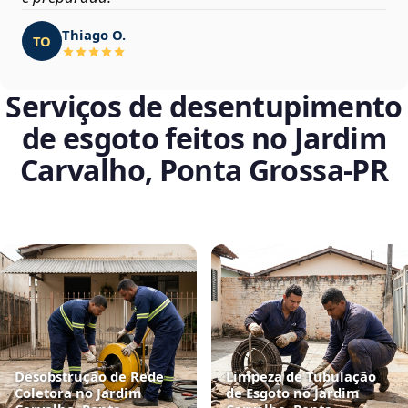
Thiago O.
TO
Serviços de desentupimento
de esgoto feitos no Jardim
Carvalho, Ponta Grossa‑PR
Desobstrução de Rede
Limpeza de Tubulação
Coletora no Jardim
de Esgoto no Jardim