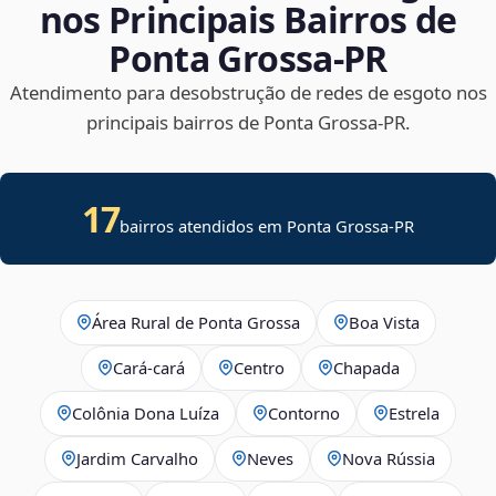
nos Principais Bairros de
Ponta Grossa‑PR
Atendimento para desobstrução de redes de esgoto nos
principais bairros de Ponta Grossa‑PR.
17
bairros atendidos em Ponta Grossa-PR
Área Rural de Ponta Grossa
Boa Vista
Cará-cará
Centro
Chapada
Colônia Dona Luíza
Contorno
Estrela
Jardim Carvalho
Neves
Nova Rússia