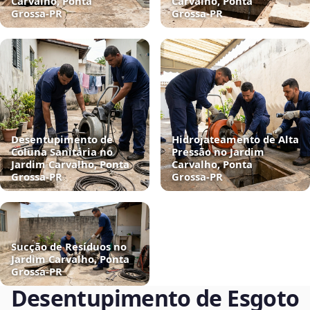
Carvalho, Ponta
Carvalho, Ponta
Grossa‑PR
Grossa‑PR
Desentupimento de
Hidrojateamento de Alta
Coluna Sanitária no
Pressão no Jardim
Jardim Carvalho, Ponta
Carvalho, Ponta
Grossa‑PR
Grossa‑PR
Sucção de Resíduos no
Jardim Carvalho, Ponta
Grossa‑PR
Desentupimento de Esgoto