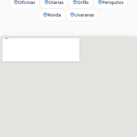
Oficinas
Olarias
Orfãs
Periquitos
Ronda
Uvaranas