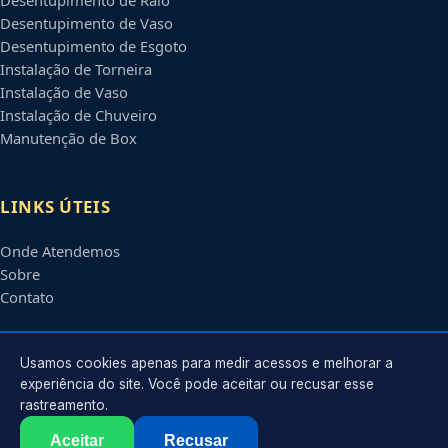
Desentupimento de Vaso
Desentupimento de Esgoto
Instalação de Torneira
Instalação de Vaso
Instalação de Chuveiro
Manutenção de Box
LINKS ÚTEIS
Onde Atendemos
Sobre
Contato
CONTATO
Usamos cookies apenas para medir acessos e melhorar a
experiência do site. Você pode aceitar ou recusar esse
rastreamento.
Atendimento em
Ponta Grossa
-
PR
e regiões parceiras
contato@encanadorempontagrossa.com.br
Aceitar
Recusar