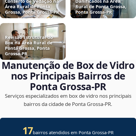
Conserto de Vedação na
Danificados na Área
Área Rural de Ponta
Rural de Ponta Grossa,
Grossa, Ponta Grossa‑PR
Ponta Grossa‑PR
Revisão Estrutural do
Box na Área Rural de
Ponta Grossa, Ponta
Grossa‑PR
Manutenção de Box de Vidro
nos Principais Bairros de
Ponta Grossa‑PR
Serviços especializados em box de vidro nos principais
bairros da cidade de Ponta Grossa‑PR.
17
bairros atendidos em Ponta Grossa-PR