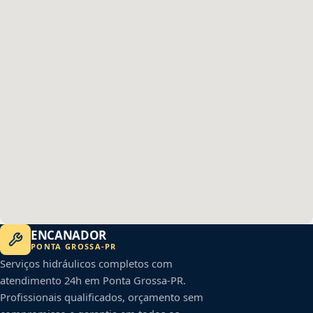
ENCANADOR
PONTA GROSSA
-
PR
Serviços hidráulicos completos com
atendimento 24h em
Ponta Grossa
-
PR
.
Profissionais qualificados, orçamento sem