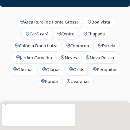
Área Rural de Ponta Grossa
Boa Vista
Cará-cará
Centro
Chapada
Colônia Dona Luíza
Contorno
Estrela
Jardim Carvalho
Neves
Nova Rússia
Oficinas
Olarias
Orfãs
Periquitos
Ronda
Uvaranas