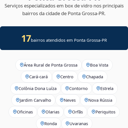
Serviços especializados em box de vidro nos principais
bairros da cidade de Ponta Grossa‑PR.
17
bairros atendidos em Ponta Grossa-PR
Área Rural de Ponta Grossa
Boa Vista
Cará-cará
Centro
Chapada
Colônia Dona Luíza
Contorno
Estrela
Jardim Carvalho
Neves
Nova Rússia
Oficinas
Olarias
Orfãs
Periquitos
Ronda
Uvaranas