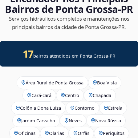
Bairros de Ponta Grossa‑PR
Serviços hidráulicos completos e manutenções nos
principais bairros da cidade de Ponta Grossa‑PR.
17
bairros atendidos em Ponta Grossa-PR
Área Rural de Ponta Grossa
Boa Vista
Cará-cará
Centro
Chapada
Colônia Dona Luíza
Contorno
Estrela
Jardim Carvalho
Neves
Nova Rússia
Oficinas
Olarias
Orfãs
Periquitos