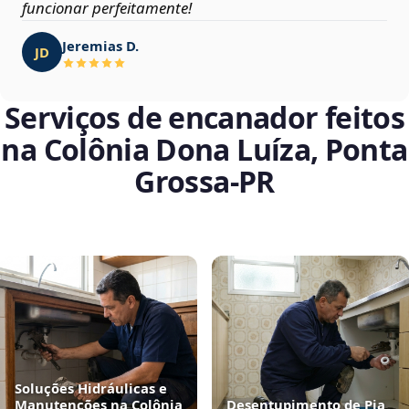
funcionar perfeitamente!
Jeremias D.
JD
Serviços de encanador feitos
na Colônia Dona Luíza, Ponta
Grossa‑PR
Soluções Hidráulicas e
Manutenções na Colônia
Desentupimento de Pia