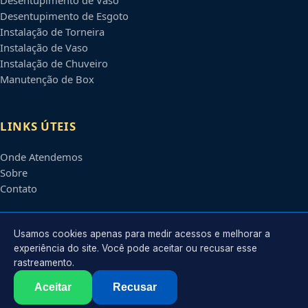
Desentupimento de Esgoto
Instalação de Torneira
Instalação de Vaso
Instalação de Chuveiro
Manutenção de Box
LINKS ÚTEIS
Onde Atendemos
Sobre
Contato
CONTATO
Usamos cookies apenas para medir acessos e melhorar a
experiência do site. Você pode aceitar ou recusar esse
rastreamento.
Atendimento em
Ponta Grossa
-
PR
e regiões parceiras
contato@encanadorempontagrossa.com.br
Aceitar
Recusar
©
2026
Encanador em
Ponta Grossa
-
PR
. Todos os direitos reservados.