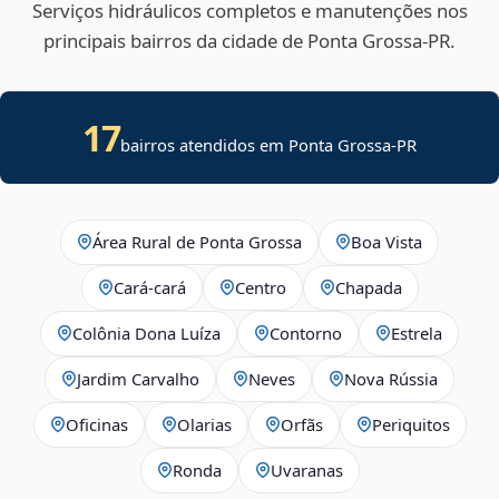
Serviços hidráulicos completos e manutenções nos
principais bairros da cidade de Ponta Grossa‑PR.
17
bairros atendidos em Ponta Grossa-PR
Área Rural de Ponta Grossa
Boa Vista
Cará-cará
Centro
Chapada
Colônia Dona Luíza
Contorno
Estrela
Jardim Carvalho
Neves
Nova Rússia
Oficinas
Olarias
Orfãs
Periquitos
Ronda
Uvaranas