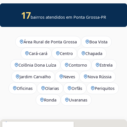
17
bairros atendidos em Ponta Grossa-PR
Área Rural de Ponta Grossa
Boa Vista
Cará-cará
Centro
Chapada
Colônia Dona Luíza
Contorno
Estrela
Jardim Carvalho
Neves
Nova Rússia
Oficinas
Olarias
Orfãs
Periquitos
Ronda
Uvaranas