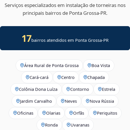
Serviços especializados em instalação de torneiras nos
principais bairros de Ponta Grossa‑PR.
17
bairros atendidos em Ponta Grossa-PR
Área Rural de Ponta Grossa
Boa Vista
Cará-cará
Centro
Chapada
Colônia Dona Luíza
Contorno
Estrela
Jardim Carvalho
Neves
Nova Rússia
Oficinas
Olarias
Orfãs
Periquitos
Ronda
Uvaranas