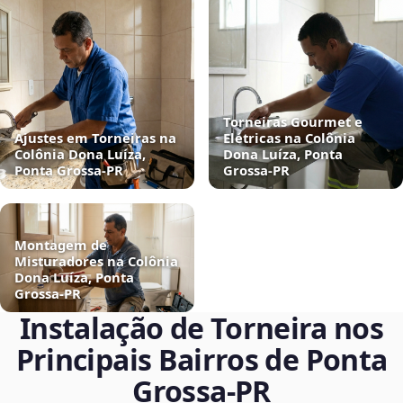
Torneiras Gourmet e
Ajustes em Torneiras na
Elétricas na Colônia
Colônia Dona Luíza,
Dona Luíza, Ponta
Ponta Grossa‑PR
Grossa‑PR
Montagem de
Misturadores na Colônia
Dona Luíza, Ponta
Grossa‑PR
Instalação de Torneira nos
Principais Bairros de Ponta
Grossa‑PR