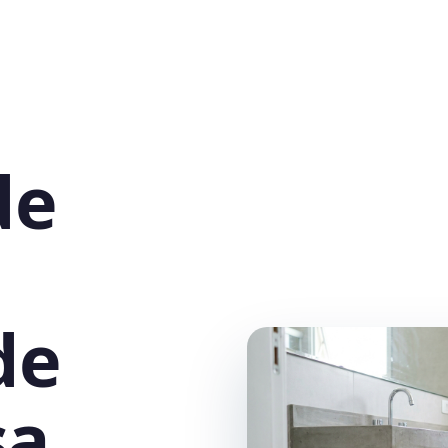
de
de
a,