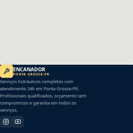
ENCANADOR
PONTA GROSSA
-
PR
Serviços hidráulicos completos com
atendimento 24h em
Ponta Grossa
-
PR
.
Profissionais qualificados, orçamento sem
compromisso e garantia em todos os
serviços.