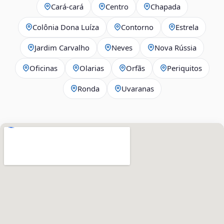
Cará-cará
Centro
Chapada
Colônia Dona Luíza
Contorno
Estrela
Jardim Carvalho
Neves
Nova Rússia
Oficinas
Olarias
Orfãs
Periquitos
Ronda
Uvaranas