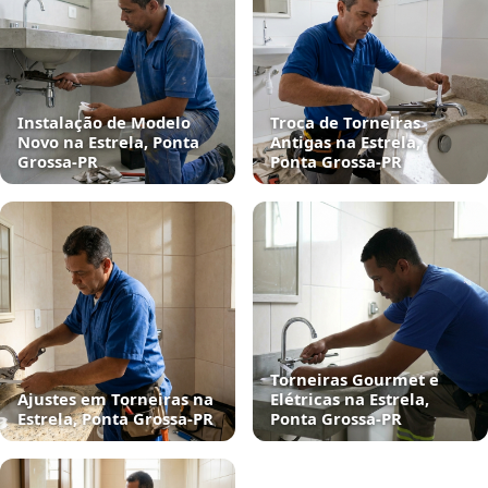
Instalação de Modelo
Troca de Torneiras
Novo na Estrela, Ponta
Antigas na Estrela,
Grossa‑PR
Ponta Grossa‑PR
Torneiras Gourmet e
Ajustes em Torneiras na
Elétricas na Estrela,
Estrela, Ponta Grossa‑PR
Ponta Grossa‑PR