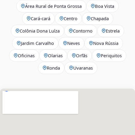
Área Rural de Ponta Grossa
Boa Vista
Cará-cará
Centro
Chapada
Colônia Dona Luíza
Contorno
Estrela
Jardim Carvalho
Neves
Nova Rússia
Oficinas
Olarias
Orfãs
Periquitos
Ronda
Uvaranas