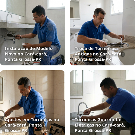
Instalação de Modelo
Troca de Torneiras
Novo no Cará-cará,
Antigas no Cará-cará,
Ponta Grossa‑PR
Ponta Grossa‑PR
Ajustes em Torneiras no
Torneiras Gourmet e
Cará-cará, Ponta
Elétricas no Cará-cará,
Grossa‑PR
Ponta Grossa‑PR