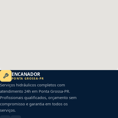
ENCANADOR
PONTA GROSSA
-
PR
Serviços hidráulicos completos com
atendimento 24h em
Ponta Grossa
-
PR
.
Profissionais qualificados, orçamento sem
compromisso e garantia em todos os
serviços.