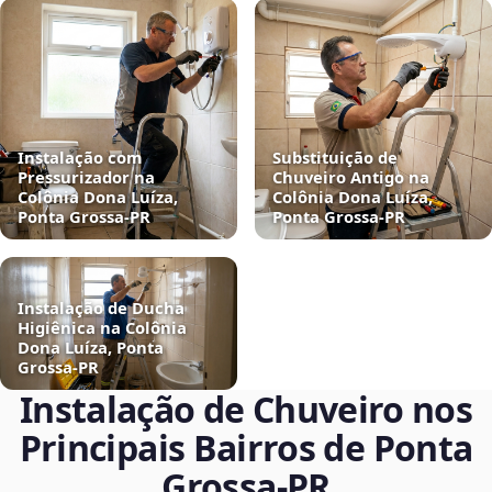
Instalação com
Substituição de
Pressurizador na
Chuveiro Antigo na
Colônia Dona Luíza,
Colônia Dona Luíza,
Ponta Grossa‑PR
Ponta Grossa‑PR
Instalação de Ducha
Higiênica na Colônia
Dona Luíza, Ponta
Grossa‑PR
Instalação de Chuveiro nos
Principais Bairros de Ponta
Grossa‑PR