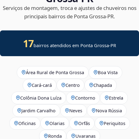
Serviços de montagem, troca e ajustes de chuveiros nos
principais bairros de Ponta Grossa‑PR.
17
bairros atendidos em Ponta Grossa-PR
Área Rural de Ponta Grossa
Boa Vista
Cará-cará
Centro
Chapada
Colônia Dona Luíza
Contorno
Estrela
Jardim Carvalho
Neves
Nova Rússia
Oficinas
Olarias
Orfãs
Periquitos
Ronda
Uvaranas