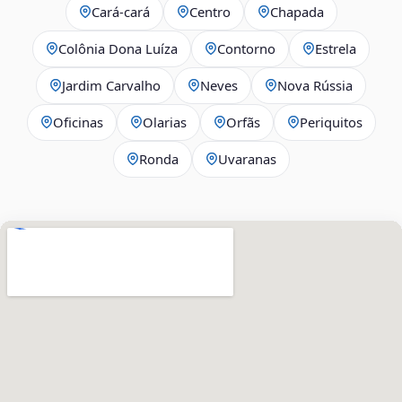
Cará-cará
Centro
Chapada
Colônia Dona Luíza
Contorno
Estrela
Jardim Carvalho
Neves
Nova Rússia
Oficinas
Olarias
Orfãs
Periquitos
Ronda
Uvaranas