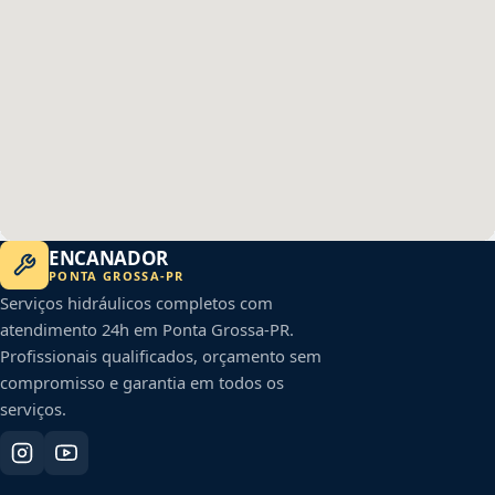
ENCANADOR
PONTA GROSSA
-
PR
Serviços hidráulicos completos com
atendimento 24h em
Ponta Grossa
-
PR
.
Profissionais qualificados, orçamento sem
compromisso e garantia em todos os
serviços.