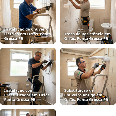
Instalação de Chuveiro
Elétrico em Orfãs, Ponta
Troca de Resistência em
Grossa‑PR
Orfãs, Ponta Grossa‑PR
Instalação com
Substituição de
Pressurizador em Orfãs,
Chuveiro Antigo em
Ponta Grossa‑PR
Orfãs, Ponta Grossa‑PR