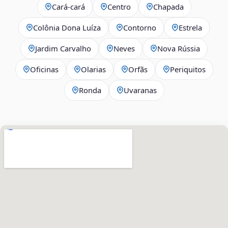
Cará-cará
Centro
Chapada
Colônia Dona Luíza
Contorno
Estrela
Jardim Carvalho
Neves
Nova Rússia
Oficinas
Olarias
Orfãs
Periquitos
Ronda
Uvaranas