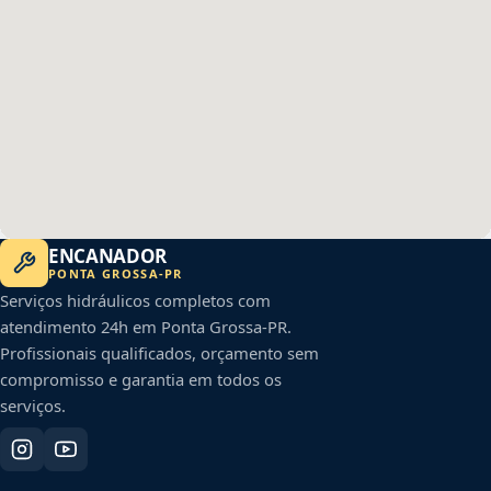
ENCANADOR
PONTA GROSSA
-
PR
Serviços hidráulicos completos com
atendimento 24h em
Ponta Grossa
-
PR
.
Profissionais qualificados, orçamento sem
compromisso e garantia em todos os
serviços.