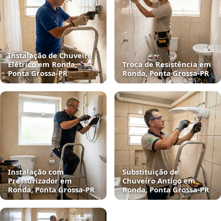
Instalação de Chuveiro
Elétrico em Ronda,
Troca de Resistência em
Ponta Grossa‑PR
Ronda, Ponta Grossa‑PR
Instalação com
Substituição de
Pressurizador em
Chuveiro Antigo em
Ronda, Ponta Grossa‑PR
Ronda, Ponta Grossa‑PR