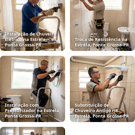
Instalação de Chuveiro
Elétrico na Estrela,
Troca de Resistência na
Ponta Grossa‑PR
Estrela, Ponta Grossa‑PR
Instalação com
Substituição de
Pressurizador na Estrela,
Chuveiro Antigo na
Ponta Grossa‑PR
Estrela, Ponta Grossa‑PR