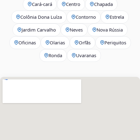
Cará-cará
Centro
Chapada
Colônia Dona Luíza
Contorno
Estrela
Jardim Carvalho
Neves
Nova Rússia
Oficinas
Olarias
Orfãs
Periquitos
Ronda
Uvaranas