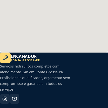
ENCANADOR
PONTA GROSSA
-
PR
Serviços hidráulicos completos com
atendimento 24h em
Ponta Grossa
-
PR
.
Profissionais qualificados, orçamento sem
compromisso e garantia em todos os
serviços.